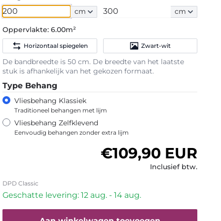
cm
cm
Oppervlakte:
6.00m²
Horizontaal spiegelen
Zwart-wit
De bandbreedte is 50 cm. De breedte van het laatste
stuk is afhankelijk van het gekozen formaat.
Type Behang
Vliesbehang Klassiek
Traditioneel behangen met lijm
Vliesbehang Zelfklevend
Eenvoudig behangen zonder extra lijm
Normale prijs
€109,90 EUR
Inclusief btw.
DPD Classic
Geschatte levering: 12 aug. - 14 aug.
Aan winkelwagen toevoegen