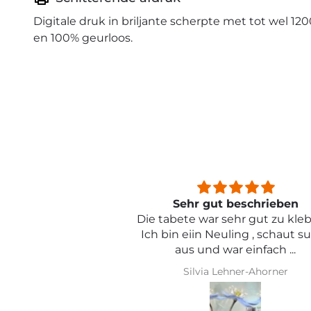
Digitale druk in briljante scherpte met tot wel 120
en 100% geurloos.
beschrieben
Sehr schön und von toller Qual
ehr gut zu kleben .
ling , schaut super
r einfach ...
hner-Ahorner
Iris Griese