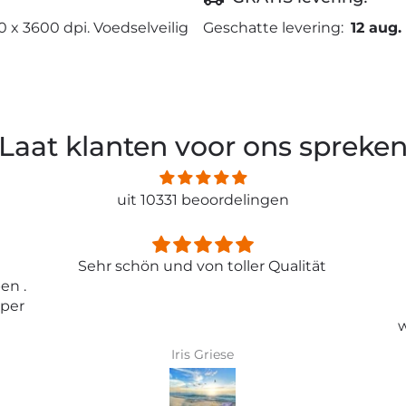
0 x 3600 dpi. Voedselveilig
Geschatte levering:
12 aug.
Laat klanten voor ons spreke
uit 10331 beoordelingen
ität
Entspricht genau meiner
Erwartungen.
Tolle Tapete , absolut
wunderschönes Bild und top
Qualität .
Karin Bader