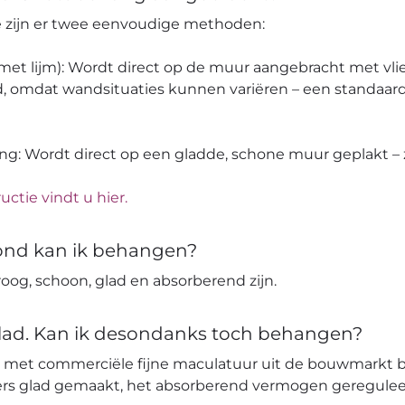
pe zijn er twee eenvoudige methoden:
 (met lijm): Wordt direct op de muur aangebracht met vli
, omdat wandsituaties kunnen variëren – een standaard
ang: Wordt direct op een gladde, schone muur geplakt – z
uctie vindt u hier.
ond kan ik behangen?
og, schoon, glad en absorberend zijn.
glad. Kan ik desondanks toch behangen?
 met commerciële fijne maculatuur uit de bouwmarkt 
ters glad gemaakt, het absorberend vermogen geregulee