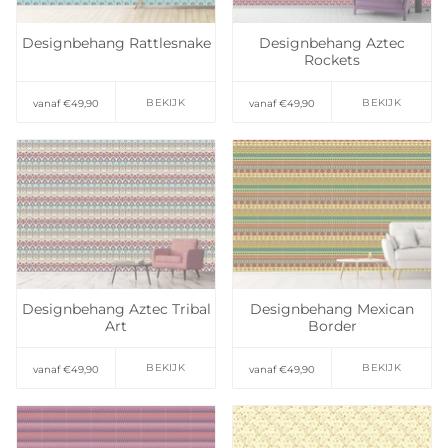
Designbehang Rattlesnake
Designbehang Aztec
Rockets
BEKIJK
BEKIJK
vanaf €49,90
vanaf €49,90
Toevoegen aan
Toevoegen aan
verlanglijst
verlanglijst
Designbehang Aztec Tribal
Designbehang Mexican
Art
Border
BEKIJK
BEKIJK
vanaf €49,90
vanaf €49,90