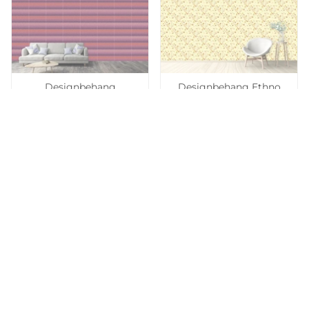
Toevoegen aan
Toevoegen aan
verlanglijst
verlanglijst
Designbehang
Designbehang Ethno
Melancholic Tips Of A
Branches Yellow
Fountain Pen
BEKIJK
BEKIJK
vanaf €49,90
vanaf €49,90
Toevoegen aan
Toevoegen aan
verlanglijst
verlanglijst
Designbehang Inca Gold
Designbehang Salsa
Jalapenos