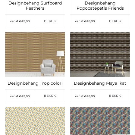
Designbehang Surfboard
Designbehang
Feathers
Popocatepetls Friends
BEKIJK
BEKIJK
vanaf €49,90
vanaf €49,90
Toevoegen aan
Toevoegen aan
verlanglijst
verlanglijst
Designbehang Tropicolori
Designbehang Maya Ikat
BEKIJK
BEKIJK
vanaf €49,90
vanaf €49,90
Toevoegen aan
verlanglijst
Toevoegen aan