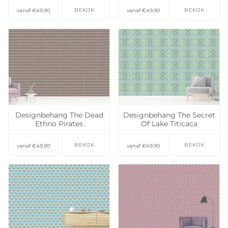
BEKIJK
BEKIJK
vanaf €49,90
vanaf €49,90
Toevoegen aan
verlanglijst
Toevoegen aan
verlanglijst
Designbehang The Dead
Designbehang The Secret
Ethno Pirates
Of Lake Titicaca
BEKIJK
BEKIJK
vanaf €49,90
vanaf €49,90
Toevoegen aan
Toevoegen aan
verlanglijst
verlanglijst