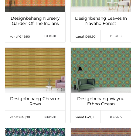
verlanglijst
Designbehang Nursery
Designbehang Leaves In
Garden Of The Indians
Navaho Forest
BEKIJK
BEKIJK
vanaf €49,90
vanaf €49,90
Toevoegen aan
Toevoegen aan
verlanglijst
verlanglijst
Designbehang Chevron
Designbehang Wayuu
Rows
Ethno Ocean
BEKIJK
BEKIJK
vanaf €49,90
vanaf €49,90