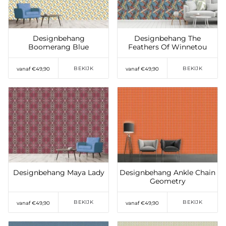
verlanglijst
Designbehang
Designbehang The
Boomerang Blue
Feathers Of Winnetou
BEKIJK
BEKIJK
vanaf €49,90
vanaf €49,90
Toevoegen aan
Toevoegen aan
verlanglijst
verlanglijst
Designbehang Maya Lady
Designbehang Ankle Chain
Geometry
BEKIJK
BEKIJK
vanaf €49,90
vanaf €49,90