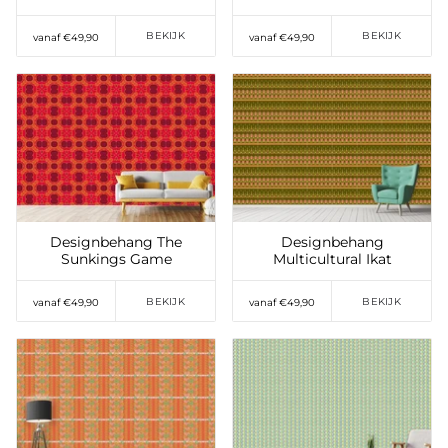
BEKIJK
BEKIJK
vanaf €49,90
vanaf €49,90
Toevoegen aan
Toevoegen aan
verlanglijst
verlanglijst
Designbehang The
Designbehang
Sunkings Game
Multicultural Ikat
BEKIJK
BEKIJK
vanaf €49,90
vanaf €49,90
Toevoegen aan
Toevoegen aan
verlanglijst