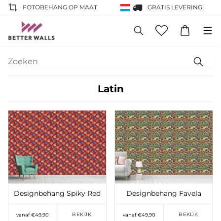
FOTOBEHANG OP MAAT
GRATIS LEVERING!
Latin
Toevoegen aan
Toevoegen aan
verlanglijst
verlanglijst
Designbehang Spiky Red
Designbehang Favela
BEKIJK
BEKIJK
vanaf €49,90
vanaf €49,90