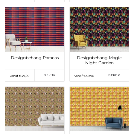
Toevoegen aan
Toevoegen aan
verlanglijst
verlanglijst
Designbehang Paracas
Designbehang Magic
Night Garden
BEKIJK
BEKIJK
vanaf €49,90
vanaf €49,90
Toevoegen aan
Toevoegen aan
verlanglijst
verlanglijst