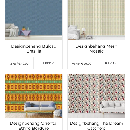
Toevoegen aan
Toevoegen aan
verlanglijst
verlanglijst
Designbehang Bulcao
Designbehang Mesh
Brasilia
Mosaic
BEKIJK
BEKIJK
vanaf €49,90
vanaf €49,90
Toevoegen aan
Toevoegen aan
verlanglijst
verlanglijst
Designbehang Oriental
Designbehang The Dream
Ethno Bordure
Catchers