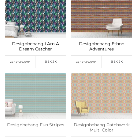
Toevoegen aan
Toevoegen aan
verlanglijst
verlanglijst
Designbehang I Am A
Designbehang Ethno
Dream Catcher
Adventures
BEKIJK
BEKIJK
vanaf €49,90
vanaf €49,90
Toevoegen aan
Toevoegen aan
verlanglijst
verlanglijst
Designbehang Fun Stripes
Designbehang Patchwork
Multi Color