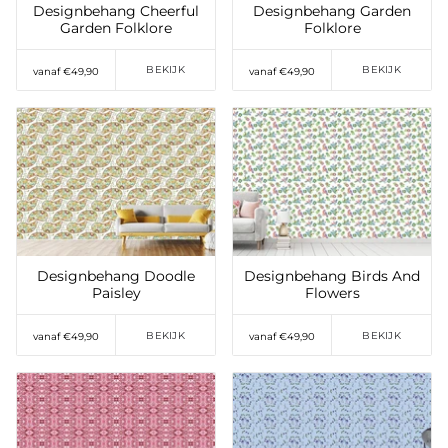
Designbehang Cheerful
Designbehang Garden
Garden Folklore
Folklore
BEKIJK
BEKIJK
vanaf €49,90
vanaf €49,90
Toevoegen aan
Toevoegen aan
verlanglijst
verlanglijst
Designbehang Doodle
Designbehang Birds And
Paisley
Flowers
BEKIJK
BEKIJK
vanaf €49,90
vanaf €49,90
Toevoegen aan