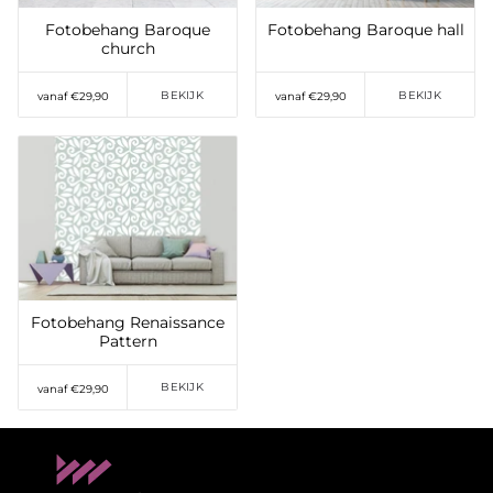
Fotobehang Baroque
Fotobehang Baroque hall
church
BEKIJK
BEKIJK
vanaf €29,90
vanaf €29,90
Toevoegen aan
verlanglijst
Fotobehang Renaissance
Pattern
BEKIJK
vanaf €29,90