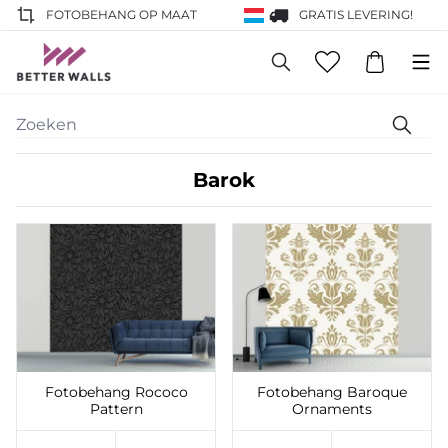
FOTOBEHANG OP MAAT
GRATIS LEVERING!
Barok
Toevoegen aan
Toevoegen aan
verlanglijst
verlanglijst
Fotobehang Rococo
Fotobehang Baroque
Pattern
Ornaments