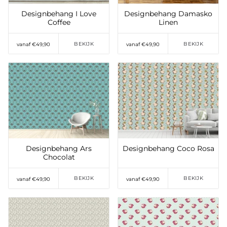
Designbehang I Love
Designbehang Damasko
Coffee
Linen
BEKIJK
BEKIJK
vanaf €49,90
vanaf €49,90
Toevoegen aan
Toevoegen aan
verlanglijst
verlanglijst
Designbehang Ars
Designbehang Coco Rosa
Chocolat
BEKIJK
BEKIJK
vanaf €49,90
vanaf €49,90