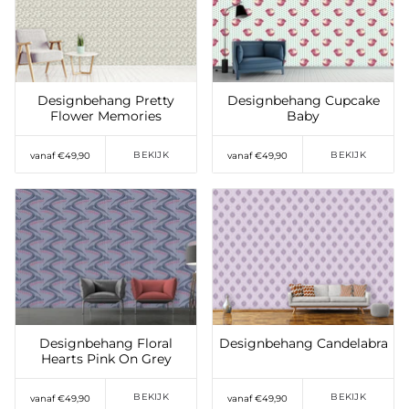
Toevoegen aan
Toevoegen aan
verlanglijst
verlanglijst
Designbehang Pretty
Designbehang Cupcake
Flower Memories
Baby
BEKIJK
BEKIJK
vanaf €49,90
vanaf €49,90
Toevoegen aan
Toevoegen aan
verlanglijst
verlanglijst
Designbehang Floral
Designbehang Candelabra
Hearts Pink On Grey
BEKIJK
BEKIJK
vanaf €49,90
vanaf €49,90