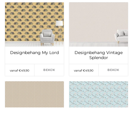
Toevoegen aan
Toevoegen aan
verlanglijst
verlanglijst
Designbehang My Lord
Designbehang Vintage
Splendor
BEKIJK
BEKIJK
vanaf €49,90
vanaf €49,90
Toevoegen aan
Toevoegen aan
verlanglijst
verlanglijst
Designbehang
Designbehang Flower Cirri