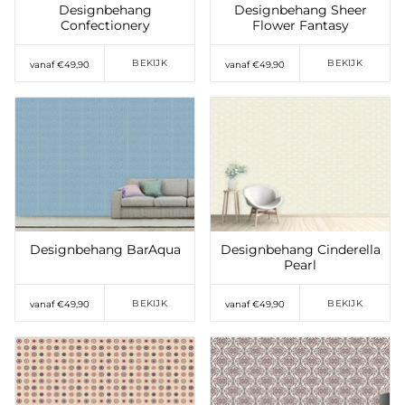
Designbehang
Designbehang Sheer
Confectionery
Flower Fantasy
BEKIJK
BEKIJK
vanaf €49,90
vanaf €49,90
Toevoegen aan
Toevoegen aan
verlanglijst
verlanglijst
Designbehang BarAqua
Designbehang Cinderella
Pearl
BEKIJK
BEKIJK
vanaf €49,90
vanaf €49,90
Toevoegen aan
Toevoegen aan