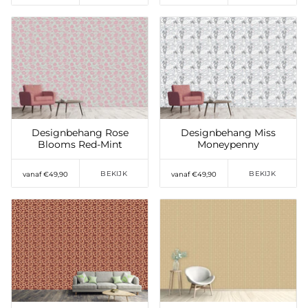
Toevoegen aan
Toevoegen aan
verlanglijst
verlanglijst
Designbehang Rose
Designbehang Miss
Blooms Red-Mint
Moneypenny
BEKIJK
BEKIJK
vanaf €49,90
vanaf €49,90
Toevoegen aan
Toevoegen aan
verlanglijst
verlanglijst