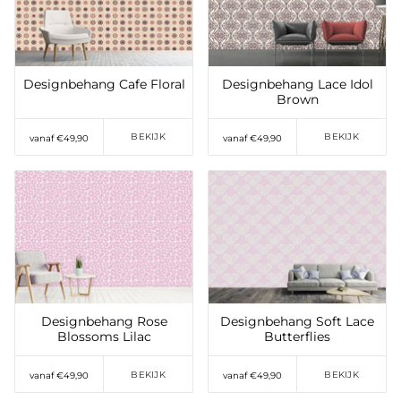
verlanglijst
verlanglijst
Designbehang Cafe Floral
Designbehang Lace Idol
Brown
BEKIJK
BEKIJK
vanaf €49,90
vanaf €49,90
Toevoegen aan
Toevoegen aan
verlanglijst
verlanglijst
Designbehang Rose
Designbehang Soft Lace
Blossoms Lilac
Butterflies
BEKIJK
BEKIJK
vanaf €49,90
vanaf €49,90