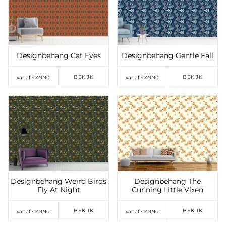
Toevoegen aan
Toevoegen aan
verlanglijst
verlanglijst
Designbehang Cat Eyes
Designbehang Gentle Fall
BEKIJK
BEKIJK
vanaf €49,90
vanaf €49,90
Toevoegen aan
Toevoegen aan
verlanglijst
verlanglijst
Designbehang Weird Birds
Designbehang The
Fly At Night
Cunning Little Vixen
BEKIJK
BEKIJK
vanaf €49,90
vanaf €49,90