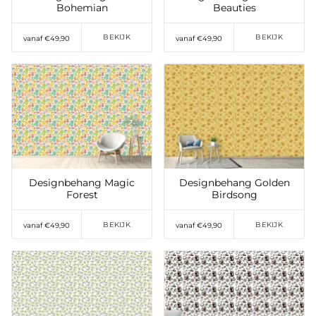
Bohemian
Beauties
BEKIJK
BEKIJK
vanaf €49,90
vanaf €49,90
Toevoegen aan
Toevoegen aan
verlanglijst
verlanglijst
Designbehang Magic
Designbehang Golden
Forest
Birdsong
BEKIJK
BEKIJK
vanaf €49,90
vanaf €49,90
Toevoegen aan
Toevoegen aan
verlanglijst
verlanglijst