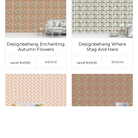
Toevoegen aan
Toevoegen aan
verlanglijst
verlanglijst
Designbehang Enchanting
Designbehang Where
Autumn Flowers
Stag And Hare
BEKIJK
BEKIJK
vanaf €49,90
vanaf €49,90
Toevoegen aan
Toevoegen aan
verlanglijst
verlanglijst
Designbehang Acorn And
Designbehang Autumn
Leaf In Cesky Herslak
Fantasies