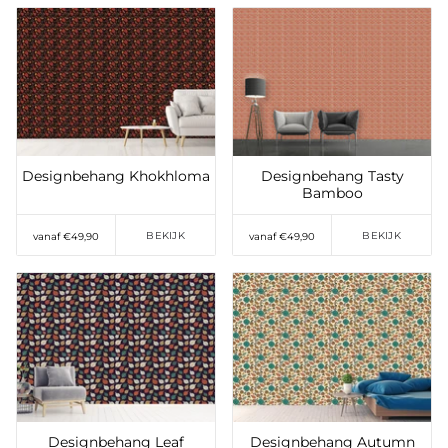
Toevoegen aan
Toevoegen aan
verlanglijst
verlanglijst
Designbehang Khokhloma
Designbehang Tasty
Bamboo
BEKIJK
BEKIJK
vanaf €49,90
vanaf €49,90
Toevoegen aan
Toevoegen aan
verlanglijst
verlanglijst
Designbehang Leaf
Designbehang Autumn