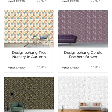
BEKIJK
BEKIJK
vanaf €49,90
vanaf €49,90
Toevoegen aan
Toevoegen aan
verlanglijst
verlanglijst
Designbehang Tree
Designbehang Gentle
Nursery In Autumn
Feathers Brown
BEKIJK
BEKIJK
vanaf €49,90
vanaf €49,90
Toevoegen aan
Toevoegen aan
verlanglijst
verlanglijst