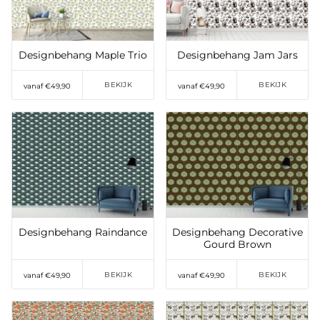
Designbehang Maple Trio
Designbehang Jam Jars
BEKIJK
BEKIJK
vanaf €49,90
vanaf €49,90
Toevoegen aan
Toevoegen aan
verlanglijst
verlanglijst
Designbehang Raindance
Designbehang Decorative
Gourd Brown
BEKIJK
BEKIJK
vanaf €49,90
vanaf €49,90