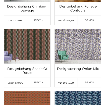
Designbehang Climbing
Designbehang Foliage
Leavage
Contours
BEKIJK
BEKIJK
vanaf €49,90
vanaf €49,90
Toevoegen aan
Toevoegen aan
verlanglijst
verlanglijst
Designbehang Shade Of
Designbehang Onion Mix
Roses
BEKIJK
BEKIJK
vanaf €49,90
vanaf €49,90