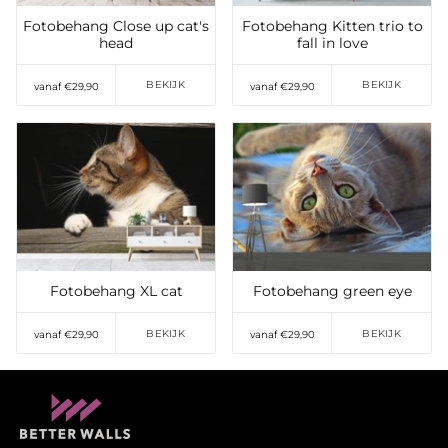
Fotobehang Close up cat's
Fotobehang Kitten trio to
head
fall in love
BEKIJK
BEKIJK
vanaf €29,90
vanaf €29,90
Toevoegen aan
Toevoegen aan
verlanglijst
verlanglijst
Fotobehang XL cat
Fotobehang green eye
BEKIJK
BEKIJK
vanaf €29,90
vanaf €29,90