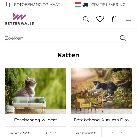
FOTOBEHANG OP MAAT
GRATIS LEVERING!
Katten
Toevoegen aan
Toevoegen aan
verlanglijst
verlanglijst
Fotobehang wildcat
Fotobehang Autumn Play
BEKIJK
BEKIJK
vanaf €29,90
vanaf €49,90