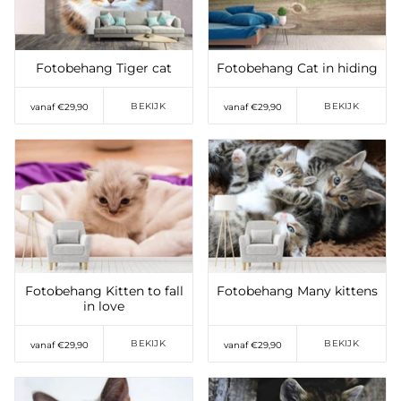
Fotobehang Tiger cat
Fotobehang Cat in hiding
BEKIJK
BEKIJK
vanaf €29,90
vanaf €29,90
Toevoegen aan
Toevoegen aan
verlanglijst
verlanglijst
Fotobehang Kitten to fall
Fotobehang Many kittens
in love
BEKIJK
BEKIJK
vanaf €29,90
vanaf €29,90