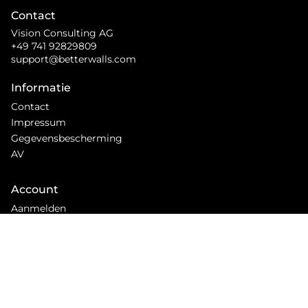
Contact
Vision Consulting AG
+49 741 92829809
support@betterwalls.com
Informatie
Contact
Impressum
Gegevensbescherming
AV
Account
Aanmelden
Service
Vragen en antwoorden
Montage-instructies
Wat onze klanten zeggen