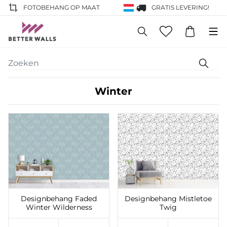
FOTOBEHANG OP MAAT
GRATIS LEVERING!
Winter
Toevoegen aan
Toevoegen aan
verlanglijst
verlanglijst
Designbehang Faded
Designbehang Mistletoe
Winter Wilderness
Twig