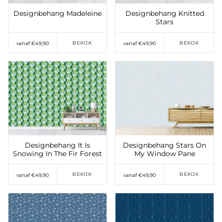
Designbehang Madeleine
Designbehang Knitted
Stars
BEKIJK
BEKIJK
vanaf €49,90
vanaf €49,90
Toevoegen aan
Toevoegen aan
verlanglijst
verlanglijst
Designbehang It Is
Designbehang Stars On
Snowing In The Fir Forest
My Window Pane
BEKIJK
BEKIJK
vanaf €49,90
vanaf €49,90