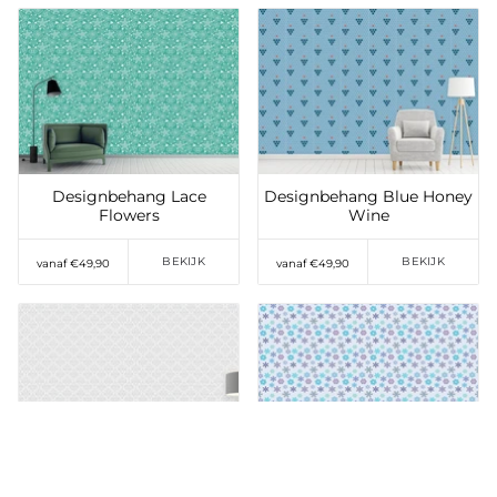
Toevoegen aan
Toevoegen aan
verlanglijst
verlanglijst
Designbehang Lace
Designbehang Blue Honey
Flowers
Wine
BEKIJK
BEKIJK
vanaf €49,90
vanaf €49,90
Toevoegen aan
Toevoegen aan
verlanglijst
verlanglijst
Designbehang Damask
Designbehang Snowflake