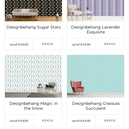
verlanglijst
verlanglijst
Designbehang Sugar Stars
Designbehang Lavender
Exquisite
BEKIJK
BEKIJK
vanaf €49,90
vanaf €49,90
Toevoegen aan
Toevoegen aan
verlanglijst
verlanglijst
Designbehang Magic in
Designbehang Crassula
the Snow
Succulent
BEKIJK
BEKIJK
vanaf €49,90
vanaf €49,90