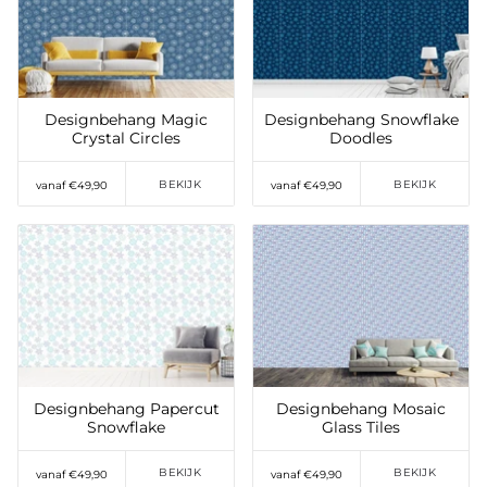
Toevoegen aan
Toevoegen aan
verlanglijst
verlanglijst
Designbehang Magic
Designbehang Snowflake
Crystal Circles
Doodles
BEKIJK
BEKIJK
vanaf €49,90
vanaf €49,90
Toevoegen aan
Toevoegen aan
verlanglijst
verlanglijst
Designbehang Papercut
Designbehang Mosaic
Snowflake
Glass Tiles
BEKIJK
BEKIJK
vanaf €49,90
vanaf €49,90