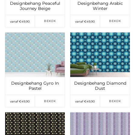
Designbehang Peaceful
Designbehang Arabic
Journey Beige
Winter
BEKIJK
BEKIJK
vanaf €49,90
vanaf €49,90
Toevoegen aan
Toevoegen aan
verlanglijst
verlanglijst
Designbehang Gyro In
Designbehang Diamond
Pastel
Dust
BEKIJK
BEKIJK
vanaf €49,90
vanaf €49,90
Toevoegen aan
Toevoegen aan