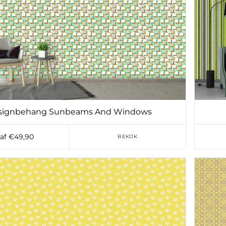
signbehang Sunbeams And Windows
af €49,90
BEKIJK
Toevoegen aan verlanglijst