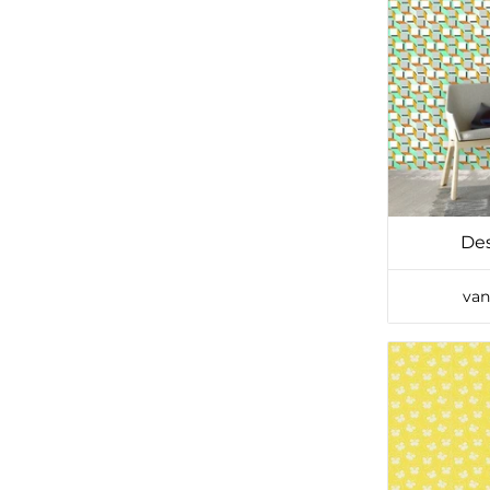
De
van