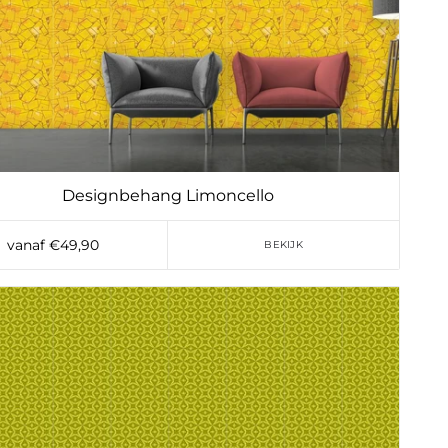
Designbehang Limoncello
vanaf €49,90
BEKIJK
Toevoegen aan verlanglijst