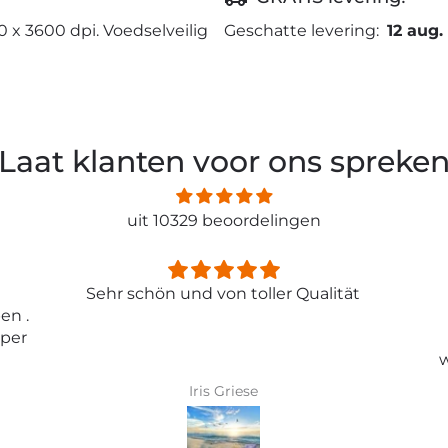
0 x 3600 dpi. Voedselveilig
Geschatte levering:
12 aug.
Laat klanten voor ons spreke
uit 10329 beoordelingen
ität
Entspricht genau meiner
Erwartungen.
Tolle Tapete , absolut
wunderschönes Bild und top
Qualität .
Karin Bader