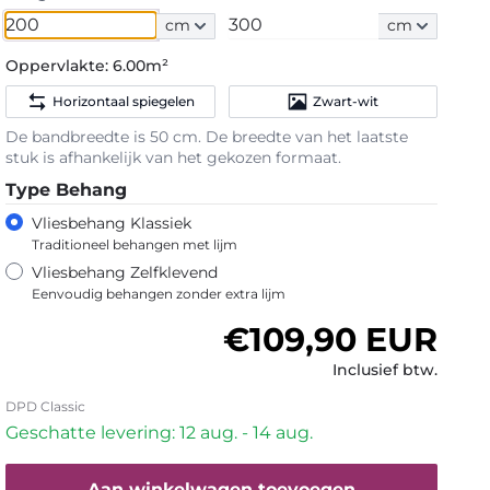
cm
cm
Oppervlakte:
6.00m²
Horizontaal spiegelen
Zwart-wit
De bandbreedte is 50 cm. De breedte van het laatste
stuk is afhankelijk van het gekozen formaat.
Type Behang
Vliesbehang Klassiek
Traditioneel behangen met lijm
Vliesbehang Zelfklevend
Eenvoudig behangen zonder extra lijm
Normale prijs
€109,90 EUR
Inclusief btw.
DPD Classic
Geschatte levering: 12 aug. - 14 aug.
Aan winkelwagen toevoegen