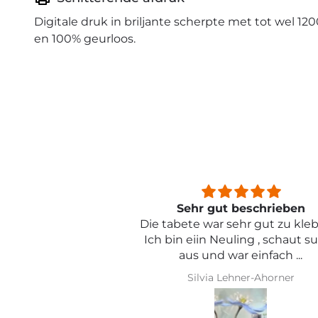
Digitale druk in briljante scherpte met tot wel 120
en 100% geurloos.
beschrieben
Sehr schön und von toller Qual
ehr gut zu kleben .
ling , schaut super
r einfach ...
hner-Ahorner
Iris Griese