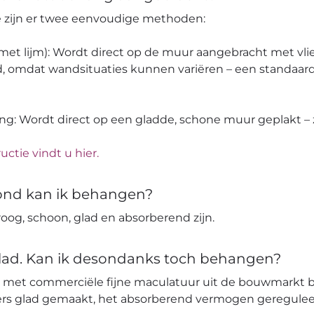
pe zijn er twee eenvoudige methoden:
 (met lijm): Wordt direct op de muur aangebracht met vli
, omdat wandsituaties kunnen variëren – een standaard
ang: Wordt direct op een gladde, schone muur geplakt – z
uctie vindt u hier.
ond kan ik behangen?
og, schoon, glad en absorberend zijn.
glad. Kan ik desondanks toch behangen?
 met commerciële fijne maculatuur uit de bouwmarkt 
ters glad gemaakt, het absorberend vermogen geregulee