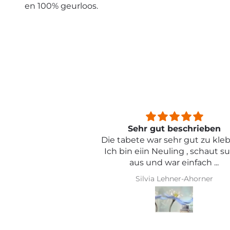
en 100% geurloos.
beschrieben
Sehr schön und von toller Qual
ehr gut zu kleben .
ling , schaut super
r einfach ...
hner-Ahorner
Iris Griese