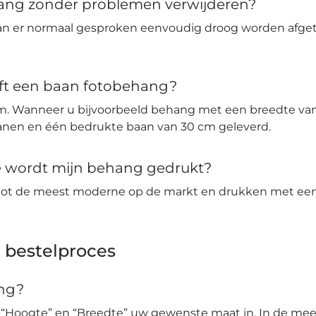
hang zonder problemen verwijderen?
an er normaal gesproken eenvoudig droog worden afge
ft een baan fotobehang?
m. Wanneer u bijvoorbeeld behang met een breedte van 
banen en één bedrukte baan van 30 cm geleverd.
ie wordt mijn behang gedrukt?
tot de meest moderne op de markt en drukken met een 
 bestelproces
ang?
 “Hoogte” en “Breedte” uw gewenste maat in. In de mees