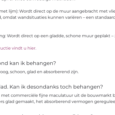
 (met lijm): Wordt direct op de muur aangebracht met vli
, omdat wandsituaties kunnen variëren – een standaard
ang: Wordt direct op een gladde, schone muur geplakt – z
uctie vindt u hier.
ond kan ik behangen?
og, schoon, glad en absorberend zijn.
glad. Kan ik desondanks toch behangen?
 met commerciële fijne maculatuur uit de bouwmarkt 
ters glad gemaakt, het absorberend vermogen geregulee