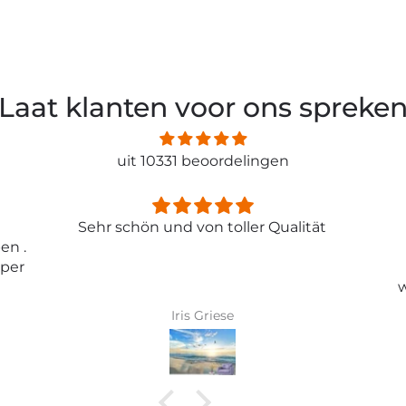
Laat klanten voor ons spreke
uit 10331 beoordelingen
ität
Entspricht genau meiner
Erwartungen.
Tolle Tapete , absolut
wunderschönes Bild und top
Qualität .
Karin Bader