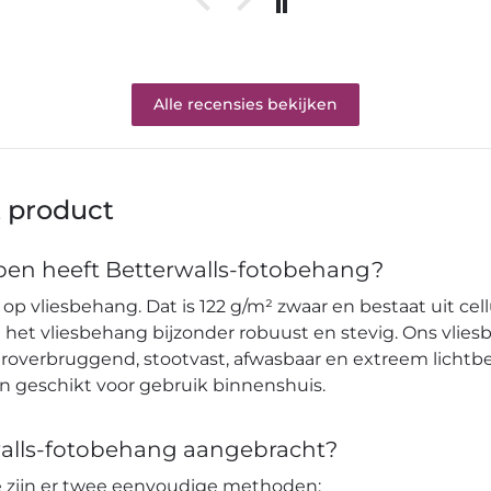
Alle recensies bekijken
t product
en heeft Betterwalls-fotobehang?
op vliesbehang. Dat is 122 g/m² zwaar en bestaat uit cell
et vliesbehang bijzonder robuust en stevig. Ons vlies
verbruggend, stootvast, afwasbaar en extreem lichtbes
en geschikt voor gebruik binnenshuis.
alls-fotobehang aangebracht?
pe zijn er twee eenvoudige methoden: