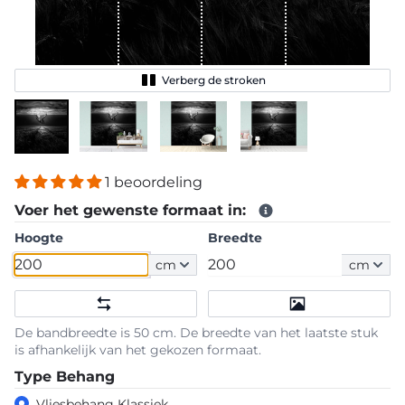
Verberg de stroken
1 beoordeling
Voer het gewenste formaat in:
Hoogte
Breedte
cm
cm
De bandbreedte is 50 cm. De breedte van het laatste stuk
is afhankelijk van het gekozen formaat.
Type Behang
Vliesbehang Klassiek