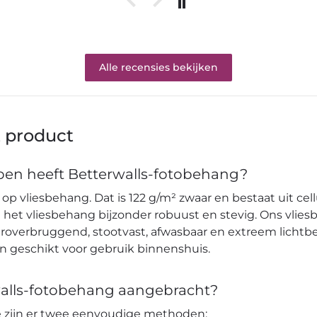
Alle recensies bekijken
t product
en heeft Betterwalls-fotobehang?
op vliesbehang. Dat is 122 g/m² zwaar en bestaat uit cell
et vliesbehang bijzonder robuust en stevig. Ons vlies
verbruggend, stootvast, afwasbaar en extreem lichtbes
en geschikt voor gebruik binnenshuis.
alls-fotobehang aangebracht?
pe zijn er twee eenvoudige methoden: