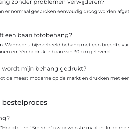
hang zonder problemen verwijderen?
an er normaal gesproken eenvoudig droog worden afge
ft een baan fotobehang?
m. Wanneer u bijvoorbeeld behang met een breedte van 
banen en één bedrukte baan van 30 cm geleverd.
ie wordt mijn behang gedrukt?
tot de meest moderne op de markt en drukken met een 
 bestelproces
ang?
 “Hoogte” en “Breedte” uw gewenste maat in. In de mees