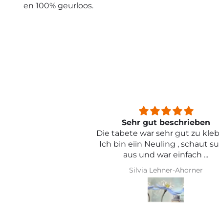
en 100% geurloos.
beschrieben
Sehr schön und von toller Qual
ehr gut zu kleben .
ling , schaut super
r einfach ...
hner-Ahorner
Iris Griese