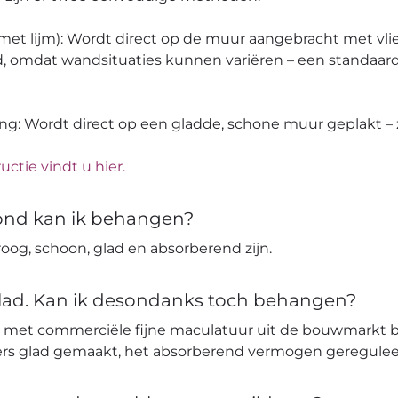
 (met lijm): Wordt direct op de muur aangebracht met vli
, omdat wandsituaties kunnen variëren – een standaard
ang: Wordt direct op een gladde, schone muur geplakt – z
uctie vindt u hier.
ond kan ik behangen?
og, schoon, glad en absorberend zijn.
glad. Kan ik desondanks toch behangen?
 met commerciële fijne maculatuur uit de bouwmarkt 
ters glad gemaakt, het absorberend vermogen geregulee