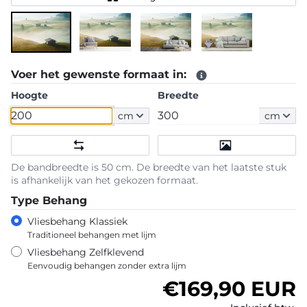
Voer het gewenste formaat in:
Hoogte
Breedte
cm
cm
De bandbreedte is 50 cm. De breedte van het laatste stuk
is afhankelijk van het gekozen formaat.
Type Behang
Vliesbehang Klassiek
Traditioneel behangen met lijm
Vliesbehang Zelfklevend
Eenvoudig behangen zonder extra lijm
Normale prijs
€169,90 EUR