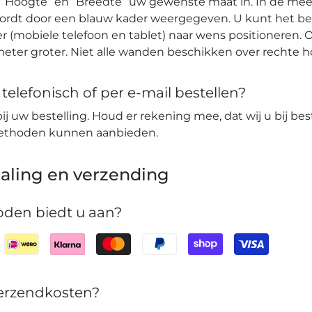
 “Hoogte” en “Breedte” uw gewenste maat in. In de mees
wordt door een blauw kader weergegeven. U kunt het b
r (mobiele telefoon en tablet) naar wens positioneren. O
eter groter. Niet alle wanden beschikken over rechte 
elefonisch of per e-mail bestellen?
bij uw bestelling. Houd er rekening mee, dat wij u bij bes
lmethoden kunnen aanbieden.
aling en verzending
den biedt u aan?
verzendkosten?