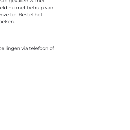
te gevallen zal het
eeld nu met behulp van
nze tip: Bestel het
hoeken.
tellingen via telefoon of