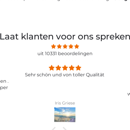
Laat klanten voor ons spreke
uit 10331 beoordelingen
ität
Entspricht genau meiner
Erwartungen.
Tolle Tapete , absolut
wunderschönes Bild und top
Qualität .
Karin Bader