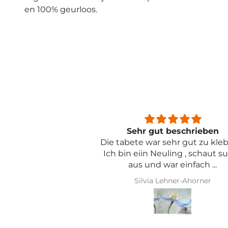
en 100% geurloos.
beschrieben
Sehr schön und von toller Qual
ehr gut zu kleben .
ling , schaut super
r einfach ...
hner-Ahorner
Iris Griese