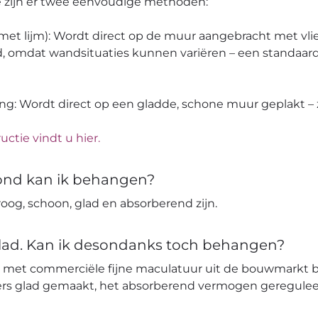
pe zijn er twee eenvoudige methoden:
 (met lijm): Wordt direct op de muur aangebracht met vli
, omdat wandsituaties kunnen variëren – een standaard
ang: Wordt direct op een gladde, schone muur geplakt – z
uctie vindt u hier.
ond kan ik behangen?
og, schoon, glad en absorberend zijn.
glad. Kan ik desondanks toch behangen?
 met commerciële fijne maculatuur uit de bouwmarkt 
ters glad gemaakt, het absorberend vermogen geregulee