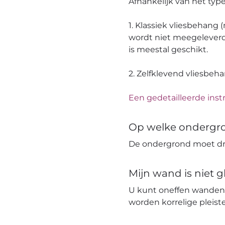
Afhankelijk van het ty
1. Klassiek vliesbehang
wordt niet meegeleverd
is meestal geschikt.
2. Zelfklevend vliesbeh
Een gedetailleerde instr
Op welke ondergr
De ondergrond moet dro
Mijn wand is niet 
U kunt oneffen wanden
worden korrelige pleis