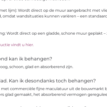
 (met lijm): Wordt direct op de muur aangebracht met vli
, omdat wandsituaties kunnen variëren – een standaard
ang: Wordt direct op een gladde, schone muur geplakt – z
uctie vindt u hier.
ond kan ik behangen?
og, schoon, glad en absorberend zijn.
glad. Kan ik desondanks toch behangen?
 met commerciële fijne maculatuur uit de bouwmarkt 
ters glad gemaakt, het absorberend vermogen geregulee