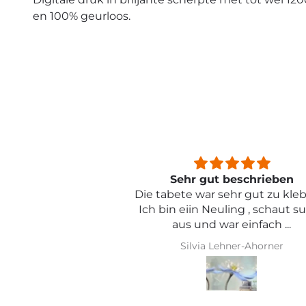
en 100% geurloos.
beschrieben
Sehr schön und von toller Qual
ehr gut zu kleben .
ling , schaut super
r einfach ...
hner-Ahorner
Iris Griese