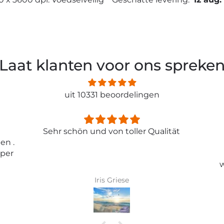
Laat klanten voor ons spreke
uit 10331 beoordelingen
ität
Entspricht genau meiner
Erwartungen.
Tolle Tapete , absolut
wunderschönes Bild und top
Qualität .
Karin Bader