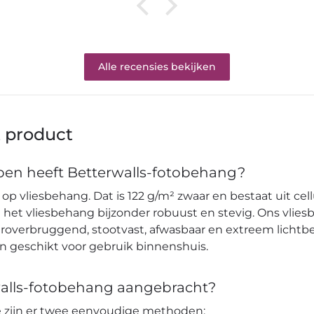
Alle recensies bekijken
t product
en heeft Betterwalls-fotobehang?
op vliesbehang. Dat is 122 g/m² zwaar en bestaat uit cell
et vliesbehang bijzonder robuust en stevig. Ons vlies
verbruggend, stootvast, afwasbaar en extreem lichtbes
en geschikt voor gebruik binnenshuis.
alls-fotobehang aangebracht?
pe zijn er twee eenvoudige methoden: