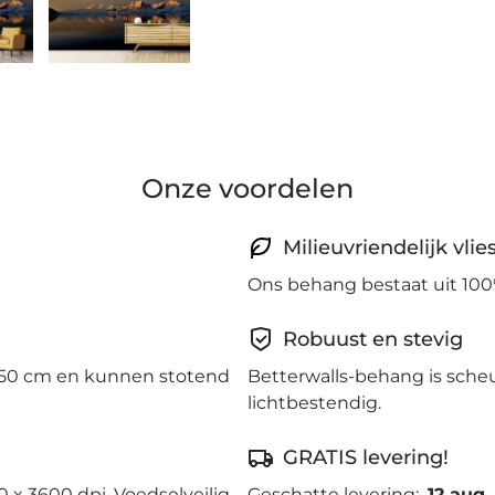
Onze voordelen
Milieuvriendelijk vli
Ons behang bestaat uit 100
Robuust en stevig
50 cm en kunnen stotend
Betterwalls-behang is sche
lichtbestendig.
GRATIS levering!
0 x 3600 dpi. Voedselveilig
Geschatte levering:
12 aug.