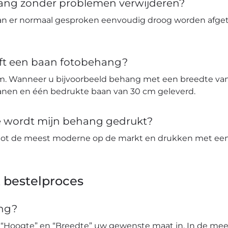
hang zonder problemen verwijderen?
an er normaal gesproken eenvoudig droog worden afge
ft een baan fotobehang?
m. Wanneer u bijvoorbeeld behang met een breedte van 
banen en één bedrukte baan van 30 cm geleverd.
ie wordt mijn behang gedrukt?
tot de meest moderne op de markt en drukken met een 
 bestelproces
ang?
 “Hoogte” en “Breedte” uw gewenste maat in. In de mees