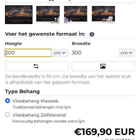
Voer het gewenste formaat in:
Hoogte
Breedte
cm
cm
De bandbreedte is 50 cm. De breedte van het laatste stuk
is afhankelijk van het gekozen formaat.
Type Behang
Vliesbehang Klassiek
Traditioneel behangen met lijm
Vliesbehang Zelfklevend
Eenvoudig behangen zonder extra lijm
Normale prijs
€169,90 EUR