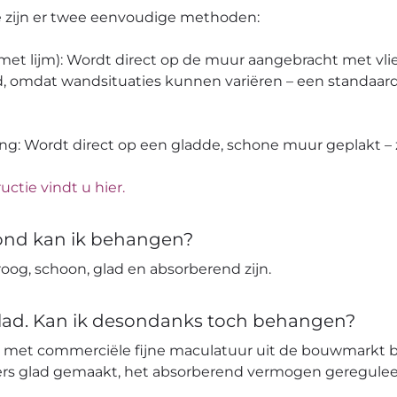
pe zijn er twee eenvoudige methoden:
 (met lijm): Wordt direct op de muur aangebracht met vli
, omdat wandsituaties kunnen variëren – een standaard
ang: Wordt direct op een gladde, schone muur geplakt – z
uctie vindt u hier.
ond kan ik behangen?
og, schoon, glad en absorberend zijn.
glad. Kan ik desondanks toch behangen?
 met commerciële fijne maculatuur uit de bouwmarkt 
ters glad gemaakt, het absorberend vermogen geregulee