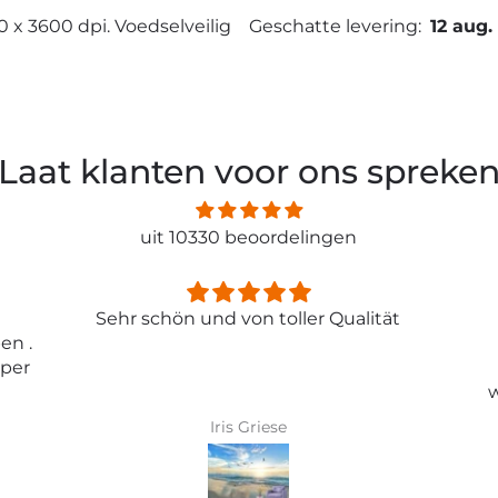
0 x 3600 dpi. Voedselveilig
Geschatte levering:
12 aug.
Laat klanten voor ons spreke
uit 10330 beoordelingen
ität
Entspricht genau meiner
Erwartungen.
Tolle Tapete , absolut
wunderschönes Bild und top
Qualität .
Karin Bader