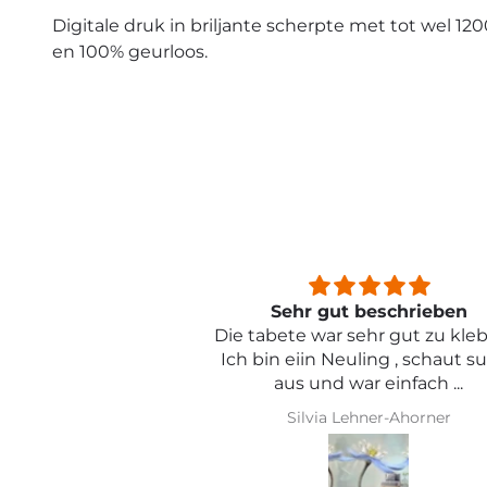
Digitale druk in briljante scherpte met tot wel 120
en 100% geurloos.
beschrieben
Sehr schön und von toller Qual
ehr gut zu kleben .
ling , schaut super
r einfach ...
hner-Ahorner
Iris Griese