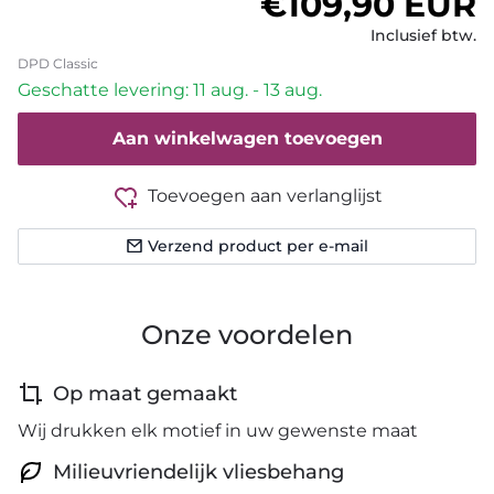
Normale prijs
€109,90 EUR
Inclusief btw.
DPD Classic
Geschatte levering: 11 aug. - 13 aug.
Aan winkelwagen toevoegen
Toevoegen aan verlanglijst
Verzend product per e-mail
Onze voordelen
Op maat gemaakt
Wij drukken elk motief in uw gewenste maat
Milieuvriendelijk vliesbehang