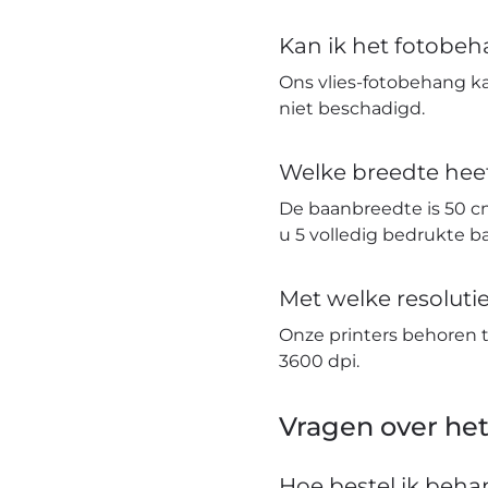
Kan ik het fotobe
Ons vlies-fotobehang k
niet beschadigd.
Welke breedte hee
De baanbreedte is 50 c
u 5 volledig bedrukte 
Met welke resolut
Onze printers behoren 
3600 dpi.
Vragen over het
Hoe bestel ik beh