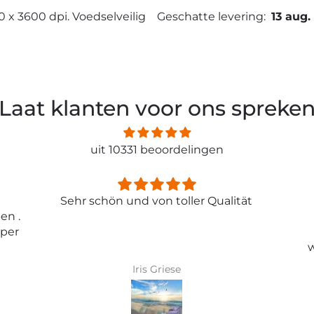
0 x 3600 dpi. Voedselveilig
Geschatte levering:
13 aug.
Laat klanten voor ons spreke
uit 10331 beoordelingen
ität
Entspricht genau meiner
Erwartungen.
Tolle Tapete , absolut
wunderschönes Bild und top
Qualität .
Karin Bader