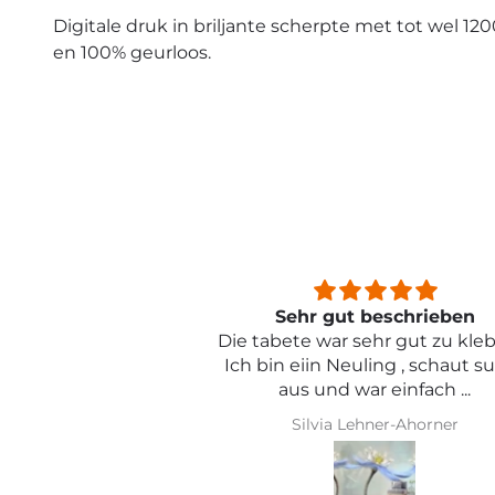
Digitale druk in briljante scherpte met tot wel 120
en 100% geurloos.
beschrieben
Sehr schön und von toller Qual
ehr gut zu kleben .
ling , schaut super
r einfach ...
hner-Ahorner
Iris Griese