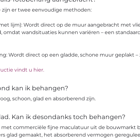
pe zijn er twee eenvoudige methoden:
 (met lijm): Wordt direct op de muur aangebracht met vli
, omdat wandsituaties kunnen variëren – een standaard
ang: Wordt direct op een gladde, schone muur geplakt – z
uctie vindt u hier.
ond kan ik behangen?
og, schoon, glad en absorberend zijn.
glad. Kan ik desondanks toch behangen?
 met commerciële fijne maculatuur uit de bouwmarkt 
ters glad gemaakt, het absorberend vermogen geregulee