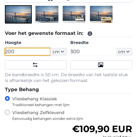
Voer het gewenste formaat in:
Hoogte
Breedte
cm
cm
De bandbreedte is 50 cm. De breedte van het laatste stuk
is afhankelijk van het gekozen formaat.
Type Behang
Vliesbehang Klassiek
Traditioneel behangen met lijm
Vliesbehang Zelfklevend
Eenvoudig behangen zonder extra lijm
Normale prijs
€109,90 EUR