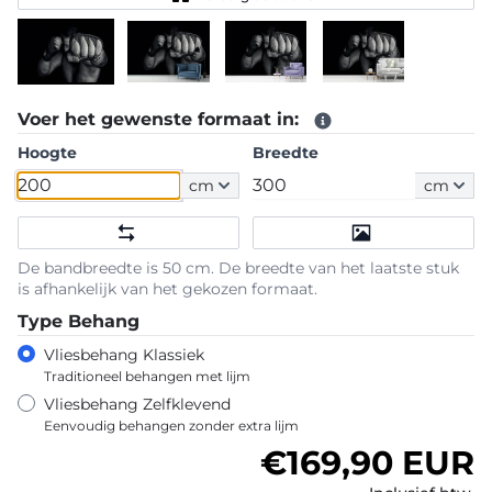
Voer het gewenste formaat in:
Hoogte
Breedte
cm
cm
De bandbreedte is 50 cm. De breedte van het laatste stuk
is afhankelijk van het gekozen formaat.
Type Behang
Vliesbehang Klassiek
Traditioneel behangen met lijm
Vliesbehang Zelfklevend
Eenvoudig behangen zonder extra lijm
Normale prijs
€169,90 EUR