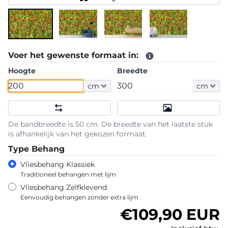
Voer het gewenste formaat in:
Hoogte
Breedte
cm
cm
De bandbreedte is 50 cm. De breedte van het laatste stuk
is afhankelijk van het gekozen formaat.
Type Behang
Vliesbehang Klassiek
Traditioneel behangen met lijm
Vliesbehang Zelfklevend
Eenvoudig behangen zonder extra lijm
Normale prijs
€109,90 EUR