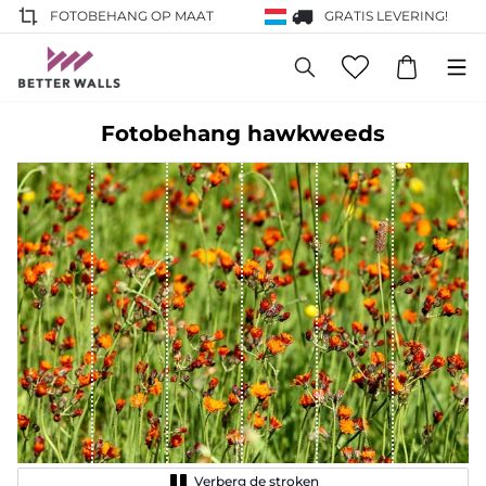
FOTOBEHANG OP MAAT
GRATIS LEVERING!
Fotobehang hawkweeds
Verberg de stroken