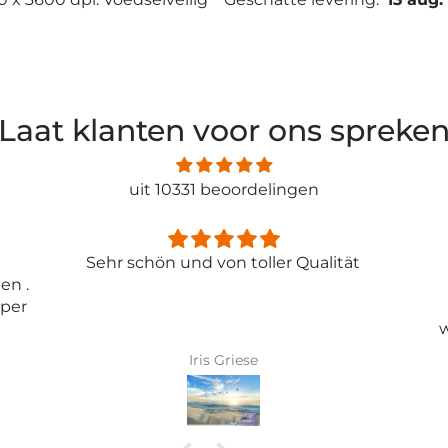
Laat klanten voor ons spreke
uit 10331 beoordelingen
ität
Entspricht genau meiner
Erwartungen.
Tolle Tapete , absolut
wunderschönes Bild und top
Qualität .
Karin Bader