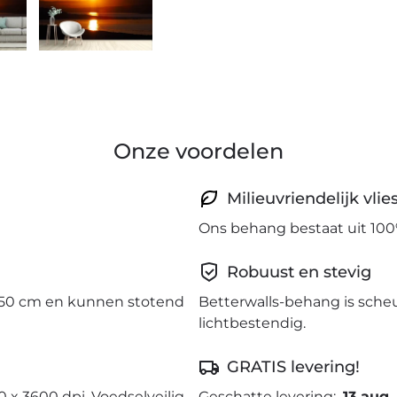
Onze voordelen
Milieuvriendelijk vli
Ons behang bestaat uit 100
Robuust en stevig
50 cm en kunnen stotend
Betterwalls-behang is sche
lichtbestendig.
GRATIS levering!
0 x 3600 dpi. Voedselveilig
Geschatte levering:
13 aug.