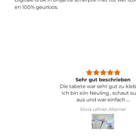
en 100% geurloos.
beschrieben
Sehr schön und von toller Qual
ehr gut zu kleben .
ling , schaut super
r einfach ...
hner-Ahorner
Iris Griese