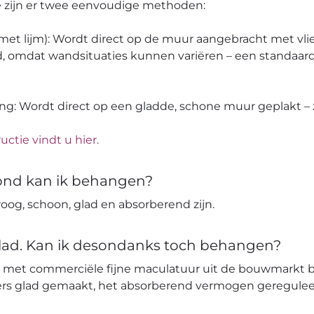
pe zijn er twee eenvoudige methoden:
 (met lijm): Wordt direct op de muur aangebracht met vli
, omdat wandsituaties kunnen variëren – een standaard
ang: Wordt direct op een gladde, schone muur geplakt – z
uctie vindt u hier.
ond kan ik behangen?
og, schoon, glad en absorberend zijn.
glad. Kan ik desondanks toch behangen?
 met commerciële fijne maculatuur uit de bouwmarkt 
ters glad gemaakt, het absorberend vermogen geregulee