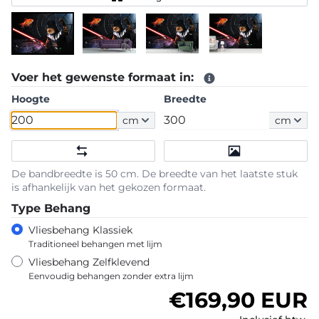
Voer het gewenste formaat in:
Hoogte
Breedte
cm
cm
De bandbreedte is 50 cm. De breedte van het laatste stuk
is afhankelijk van het gekozen formaat.
Type Behang
Vliesbehang Klassiek
Traditioneel behangen met lijm
Vliesbehang Zelfklevend
Eenvoudig behangen zonder extra lijm
Normale prijs
€169,90 EUR