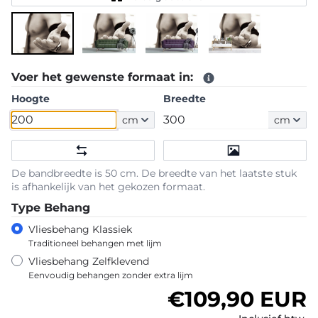
Voer het gewenste formaat in:
Hoogte
Breedte
cm
cm
De bandbreedte is 50 cm. De breedte van het laatste stuk
is afhankelijk van het gekozen formaat.
Type Behang
Vliesbehang Klassiek
Traditioneel behangen met lijm
Vliesbehang Zelfklevend
Eenvoudig behangen zonder extra lijm
Normale prijs
€109,90 EUR