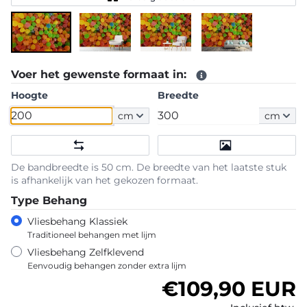
Voer het gewenste formaat in:
Hoogte
Breedte
cm
cm
De bandbreedte is 50 cm. De breedte van het laatste stuk
is afhankelijk van het gekozen formaat.
Type Behang
Vliesbehang Klassiek
Traditioneel behangen met lijm
Vliesbehang Zelfklevend
Eenvoudig behangen zonder extra lijm
Normale prijs
€109,90 EUR