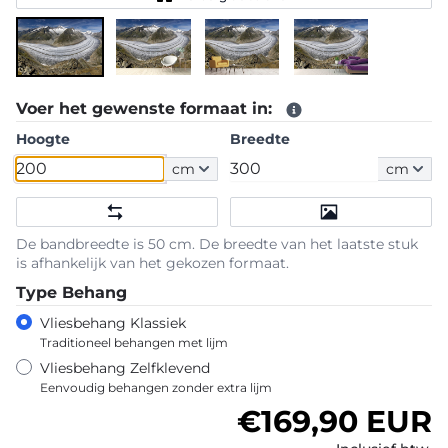
Voer het gewenste formaat in:
Hoogte
Breedte
cm
cm
De bandbreedte is 50 cm. De breedte van het laatste stuk
is afhankelijk van het gekozen formaat.
Type Behang
Vliesbehang Klassiek
Traditioneel behangen met lijm
Vliesbehang Zelfklevend
Eenvoudig behangen zonder extra lijm
Normale prijs
€169,90 EUR