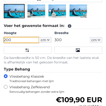
Voer het gewenste formaat in:
Hoogte
Breedte
cm
cm
De bandbreedte is 50 cm. De breedte van het laatste stuk
is afhankelijk van het gekozen formaat.
Type Behang
Vliesbehang Klassiek
Traditioneel behangen met lijm
Vliesbehang Zelfklevend
Eenvoudig behangen zonder extra lijm
Normale prijs
€109,90 EUR