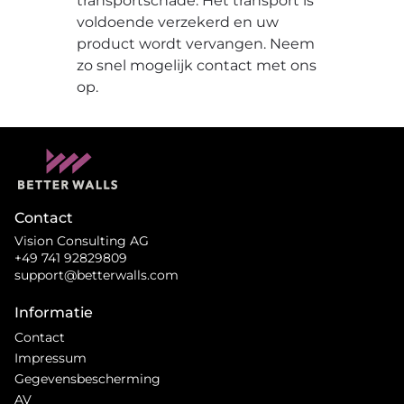
transportschade. Het transport is
voldoende verzekerd en uw
product wordt vervangen. Neem
zo snel mogelijk contact met ons
op.
Contact
Vision Consulting AG
+49 741 92829809
support@betterwalls.com
Informatie
Contact
Impressum
Gegevensbescherming
AV